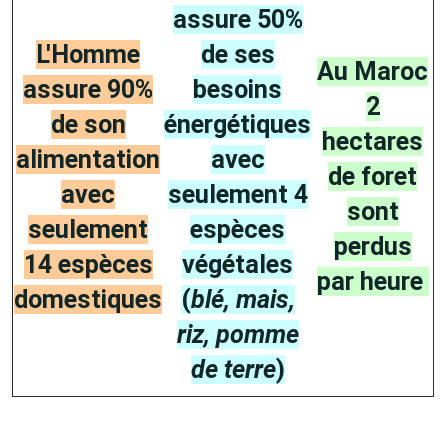
assure 50%
L'Homme
de ses
Au Maroc
assure 90%
besoins
2
de son
énergétiques
hectares
alimentation
avec
de foret
avec
seulement 4
sont
seulement
espèces
perdus
14 espèces
végétales
par heure
domestiques
(
blé, mais,
riz, pomme
de terre
)