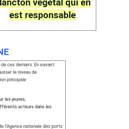
lancton végétal qui en
est responsable
NE
 de ces derniers. En suivant
ausser le niveau de
n principale :
r les jeunes,
ifférents acteurs dans les
e l’Agence nationale des ports