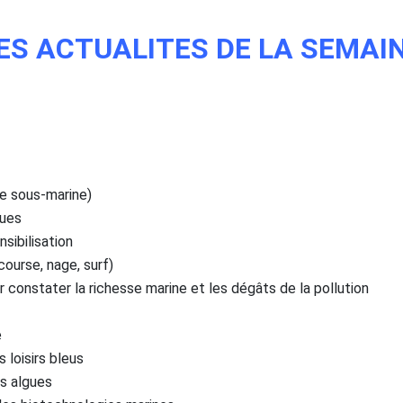
ES ACTUALITES DE LA SEMAI
ée sous-marine)
gues
sibilisation
 course, nage, surf)
r constater la richesse marine et les dégâts de la pollution
e
 loisirs bleus
s algues