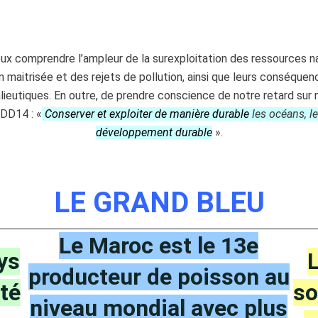
ux comprendre l’ampleur
de la surexploitation des ressources na
on
maitrisée et des rejets de pollution, ainsi que leurs conséque
lieutiques
. En outre, de
prendre conscience de notre retard su
ODD14 : «
Conserver et exploiter de manière durable
les océans, l
développement durable
».
LE GRAND BLEU
Le Maroc est le 13e
ys
L
producteur de poisson au
té
so
niveau mondial avec plus