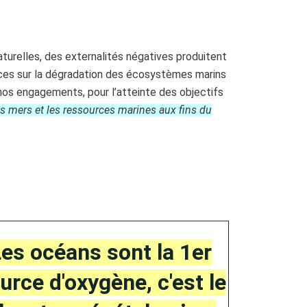
turelles,
des externalités négatives produitent
nces sur
la dégradation des écosystèmes marins
r nos engagements,
pour l’atteinte des objectifs
es mers et les ressources marines aux fins du
es océans sont la 1er
urce d'oxygène, c'est le