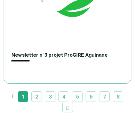
Newsletter n°3 projet ProGIRE Aguinane
1
2
3
4
5
6
7
8