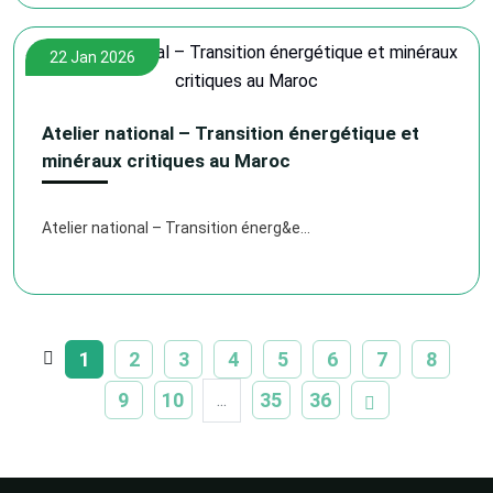
22 Jan 2026
Atelier national – Transition énergétique et
minéraux critiques au Maroc
Atelier national – Transition énerg&e...
1
2
3
4
5
6
7
8
9
10
35
36
...