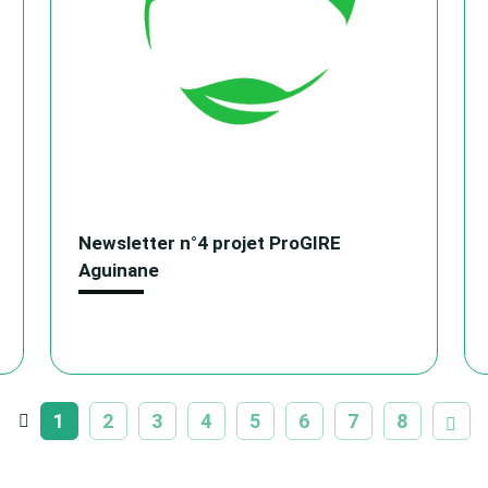
Newsletter n°4 projet ProGIRE
Aguinane
1
2
3
4
5
6
7
8