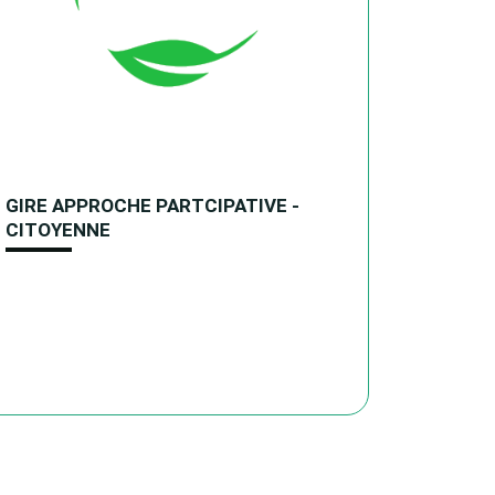
GIRE APPROCHE PARTCIPATIVE -
Projet 
CITOYENNE
Intégré
milieu 
Ferkla